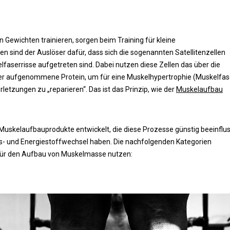
n Gewichten trainieren, sorgen beim Training für kleine
n sind der Auslöser dafür, dass sich die sogenannten Satellitenzellen
lfaserrisse aufgetreten sind. Dabei nutzen diese Zellen das über die
er aufgenommene Protein, um für eine Muskelhypertrophie (Muskelfas
etzungen zu „reparieren“. Das ist das Prinzip, wie der
Muskelaufbau
uskelaufbauprodukte entwickelt, die diese Prozesse günstig beeinflu
s- und Energiestoffwechsel haben. Die nachfolgenden Kategorien
für den Aufbau von Muskelmasse nutzen: