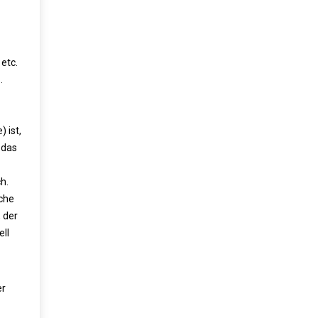
etc.
.
 ist,
 das
h.
iche
 der
ll
er