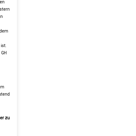
ven
stern
on
r dem
ist.
n GH
nem
eutend
ter zu