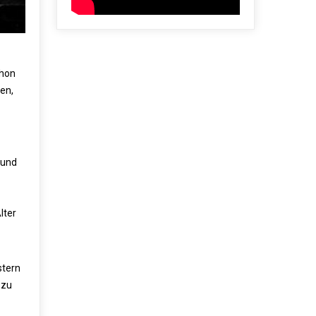
chon
en,
rund
lter
stern
 zu