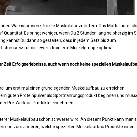
den Wachstumsreiz für die Muskulatur zu liefern. Das Motto lautet als
 auf Quantität. Es bringt weniger, wenn Du 2 Stunden lang halbherzig im S
aining kannst Du dann so gestalten, dass in jedem Satz bis zum
chstumsreiz für die jeweils trainierte Muskelgruppe optimal.
r Zeit Erfolgserlebnisse, auch wenn noch keine speziellen Muskelaufb
hend, um erst mal einen grundlegenden Muskelaufbau zu erreichen.
inem guten Proteinpulver als Sportnahrungsprodukt beginnen und müss
oder Pre-Workout Produkte einnehmen.
terer Muskelaufbau schon schwerer wird. An diesem Punkt kann man s
en und zum anderen, welche speziellen Muskelaufbau Produkte einen