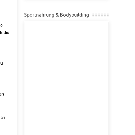
Sportnahrung & Bodybuilding
o,
tudio
au
en
ich