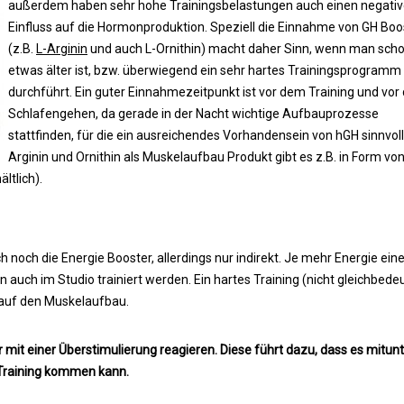
außerdem haben sehr hohe Trainingsbelastungen auch einen negati
Einfluss auf die Hormonproduktion. Speziell die Einnahme von GH Boo
(z.B.
L-Arginin
und auch L-Ornithin) macht daher Sinn, wenn man sch
etwas älter ist, bzw. überwiegend ein sehr hartes Trainingsprogramm
durchführt. Ein guter Einnahmezeitpunkt ist vor dem Training und vo
Schlafengehen, da gerade in der Nacht wichtige Aufbauprozesse
stattfinden, für die ein ausreichendes Vorhandensein von hGH sinnvoll 
Arginin und Ornithin als Muskelaufbau Produkt gibt es z.B. in Form vo
ltlich).
h noch die Energie Booster, allerdings nur indirekt. Je mehr Energie ei
n auch im Studio trainiert werden. Ein hartes Training (nicht gleichbed
t auf den Muskelaufbau.
er mit einer Überstimulierung reagieren. Diese führt dazu, dass es mitun
Training kommen kann.