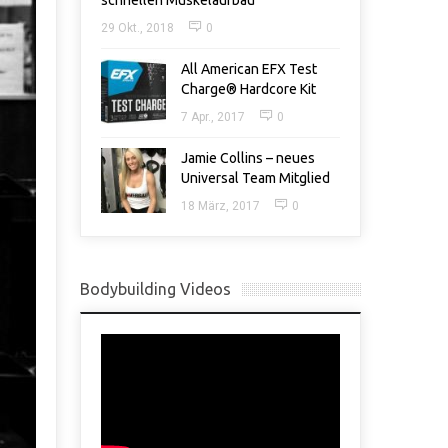
schnellen Muskelaufbau
29 Okt., 2018
0
All American EFX Test
Charge® Hardcore Kit
7 Apr., 2017
0
Jamie Collins – neues
Universal Team Mitglied
18 März, 2017
0
Bodybuilding Videos