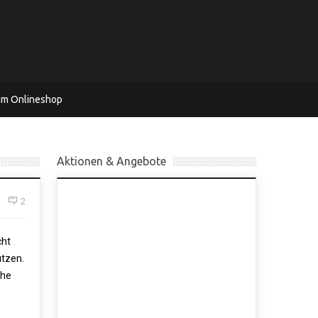
um Onlineshop
Aktionen & Angebote
2
cht
ützen.
che