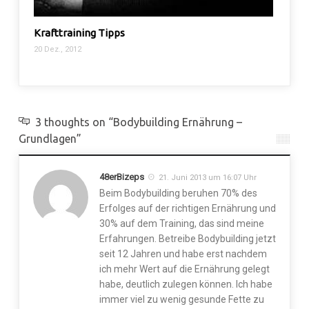
Krafttraining Tipps
12 Wo
20 Dez., 2012
14 Okt.,
3 thoughts on “Bodybuilding Ernährung –
Grundlagen”
48erBizeps
21. Juni 2013 um 16:07 Uhr
Beim Bodybuilding beruhen 70% des
Erfolges auf der richtigen Ernährung und
30% auf dem Training, das sind meine
Erfahrungen. Betreibe Bodybuilding jetzt
seit 12 Jahren und habe erst nachdem
ich mehr Wert auf die Ernährung gelegt
habe, deutlich zulegen können. Ich habe
immer viel zu wenig gesunde Fette zu