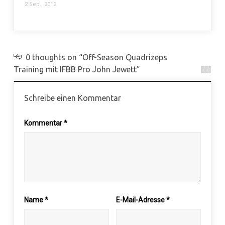
Phase
2 Sep., 2012
14 Okt.,
0 thoughts on “Off-Season Quadrizeps
Training mit IFBB Pro John Jewett”
Schreibe einen Kommentar
Kommentar
*
Name
*
E-Mail-Adresse
*