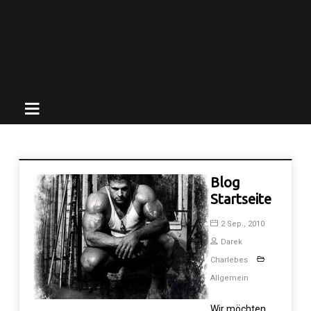
Blog
Startseite
2 Sep., 2010
Darek
Charlebes
Allgemein
Wir möchten