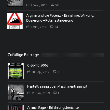
3 Dez., 2010
50
Arginin und die Potenz – Einnahme, Wirkung,
Dosierung – Potenzsteigerung
1 Okt., 2012
34
Zufällige Beiträge
G-Bomb 500g
18 Sep., 2012
0
Hanteltraining oder Maschinentraining?
21 Jan., 2013
1
Animal Rage – Erfahrungsberichte