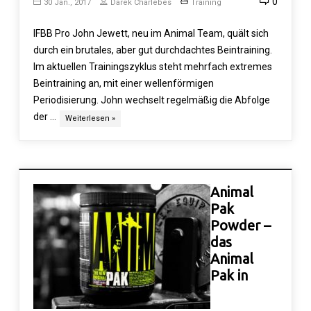
0
30 Jan., 2017
Darek Charlebes
Training
IFBB Pro John Jewett, neu im Animal Team, quält sich
durch ein brutales, aber gut durchdachtes Beintraining.
Im aktuellen Trainingszyklus steht mehrfach extremes
Beintraining an, mit einer wellenförmigen
Periodisierung. John wechselt regelmäßig die Abfolge
der …
Weiterlesen »
Animal
Pak
Powder –
das
Animal
Pak in