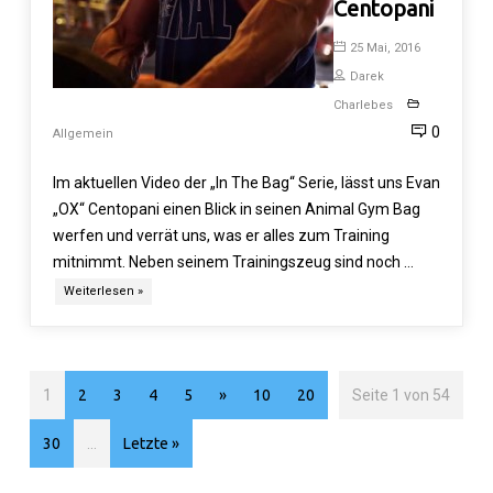
Centopani
25 Mai, 2016
Darek
Charlebes
0
Allgemein
Im aktuellen Video der „In The Bag“ Serie, lässt uns Evan
„OX“ Centopani einen Blick in seinen Animal Gym Bag
werfen und verrät uns, was er alles zum Training
mitnimmt. Neben seinem Trainingszeug sind noch …
Weiterlesen »
1
2
3
4
5
»
10
20
Seite 1 von 54
30
...
Letzte »