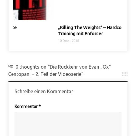
„Killing The Weights“ – Hardcore Bodybuilding
Tipps
Training mit Enforcer
28 Dez.
10 Dez., 2015
0 thoughts on “Die Rückkehr von Evan „Ox“
Centopani – 2. Teil der Videoserie”
Schreibe einen Kommentar
Kommentar
*