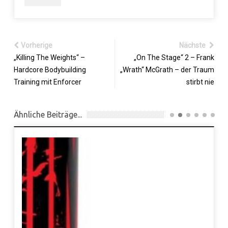
Vorherige
Nächste
„Killing The Weights“ –
„On The Stage“ 2 – Frank
Hardcore Bodybuilding
„Wrath“ McGrath – der Traum
Training mit Enforcer
stirbt nie
Ähnliche Beiträge...