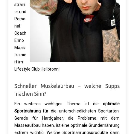
strain
er und
Perso
nal
Coach
Enno
Maas
trainie
rt im
Lifestyle Club Heilbronn!
Schneller Muskelaufbau – welche Supps
machen Sinn?
Ein weiteres wichtiges Thema ist die
optimale
Sportnahrung
für die unterschiedlichsten Sportarten.
Gerade für
Hardgainer
, die Probleme mit dem
Masseaufbau haben, ist eine optimale Grundernährung
extrem wichtig. Welche Sportnahrungsprodukte dann