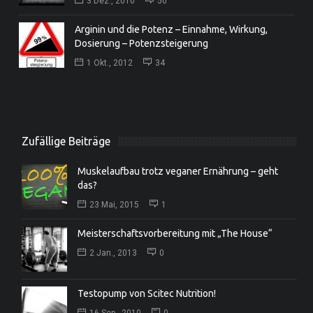
3 Dez., 2010
50
Arginin und die Potenz – Einnahme, Wirkung,
Dosierung – Potenzsteigerung
1 Okt., 2012
34
Zufällige Beiträge
Muskelaufbau trotz veganer Ernährung – geht
das?
23 Mai, 2015
1
Meisterschaftsvorbereitung mit „The House“
2 Jan., 2013
0
Testopump von Scitec Nutrition!
16 Sep., 2010
0