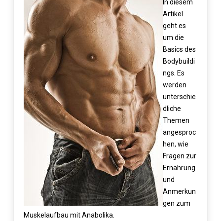
In diesem
Artikel
geht es
um die
Basics des
Bodybuildi
ngs. Es
werden
unterschie
dliche
Themen
angesproc
hen, wie
Fragen zur
Ernährung
und
Anmerkun
gen zum
Muskelaufbau mit Anabolika
.