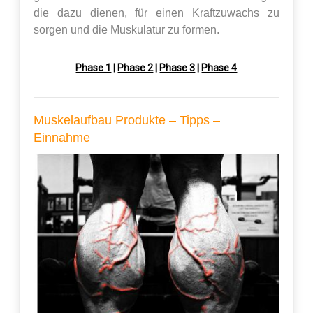
die dazu dienen, für einen Kraftzuwachs zu
sorgen und die Muskulatur zu formen.
Phase 1
|
Phase 2
|
Phase 3
|
Phase 4
Muskelaufbau Produkte – Tipps –
Einnahme