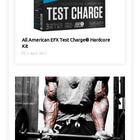
All American EFX Test Charge® Hardcore
Jamie Co
Kit
Mitglied
7. April 2017
18. März