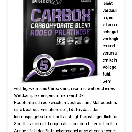
leicht
verdauli
ch, es
ist auch
sehr gut
verträgli
ch und
verursa
cht kein
Völlege
fühl.
Sehr
wichtig, wenn das CarboX auch vor und während eines
Wettkampfes eingenommen wird. Der
Hauptunterschied zwischen Dextrose und Maltodextrin;
eine Dextrose Einnahme sorgt dafür, dass der
Insulinspiegel sehr schnell ansteigt. Das ist eigentlich für
Sportler auch nicht ungünstig, aber durch den schnellen
Anstieg fällt der Blutzuckerspiegel auch ebenso schnell