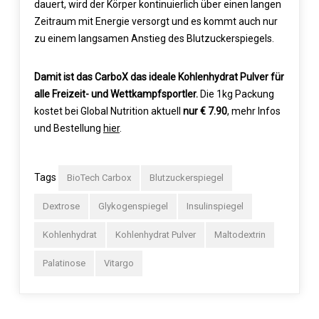
dauert, wird der Körper kontinuierlich über einen langen
Zeitraum mit Energie versorgt und es kommt auch nur
zu einem langsamen Anstieg des Blutzuckerspiegels.
Damit ist das CarboX das ideale Kohlenhydrat Pulver für
alle Freizeit- und Wettkampfsportler.
Die 1kg Packung
kostet bei Global Nutrition aktuell
nur € 7.90
, mehr Infos
und Bestellung
hier
.
Tags
BioTech Carbox
Blutzuckerspiegel
Dextrose
Glykogenspiegel
Insulinspiegel
Kohlenhydrat
Kohlenhydrat Pulver
Maltodextrin
Palatinose
Vitargo