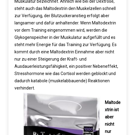
Muskulatur bezeichnet. Ähnlich wie bei der Dextrose,
steht auch das Maltodextrin den Muskelzellen schnell
zur Verfügung, der Blutzuckeranstieg erfolgt aber
langsamer und dafür anhaltender. Wenn Maltodextrin
vor dem Training eingenommen wird, werden die
Glykogenspeicher in der Muskulatur aufgefüllt und es
steht mehr Energie für das Training zur Verfügung. Es
kommt durch eine Maltodextrin Einnahme aber nicht
nur zu einer Steigerung der Kraft- und
Ausdauerleistungsfähigkeit, ein positiver Nebeneffekt,
Stresshormone wie das Cortisol werden geblockt und
dadurch katabole (muskelabbauende) Reaktionen
verhindert.
Maltode
xtrin ist
aber
nicht
nur