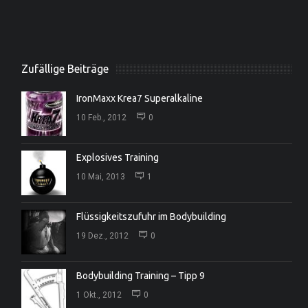
Zufällige Beiträge
IronMaxx Krea7 Superalkaline
10 Feb., 2012
0
Explosives Training
10 Mai, 2013
1
Flüssigkeitszufuhr im Bodybuilding
19 Dez., 2012
0
Bodybuilding Training – Tipp 9
1 Okt., 2012
0