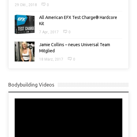
29 Okt., 2018
0
All American EFX Test Charge® Hardcore
Kit
7 Apr., 2017
0
Jamie Collins – neues Universal Team
Mitglied
18 März, 2017
0
Bodybuilding Videos