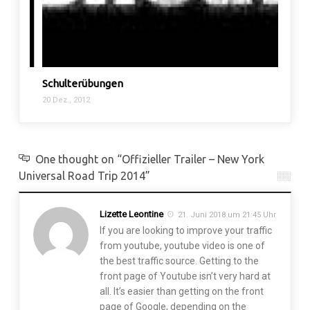
Schulterübungen
Whey 
20 Dez., 2012
18 Nov.
One thought on “Offizieller Trailer – New York
Universal Road Trip 2014”
Lizette Leontine
21. Juni 2018 um 21:45 Uhr
If you are looking to improve your traffic
from youtube, youtube video is one of
the best traffic source. Getting to the
front page of Youtube isn’t very hard at
all. It’s easier than getting on the front
page of Google, depending on the