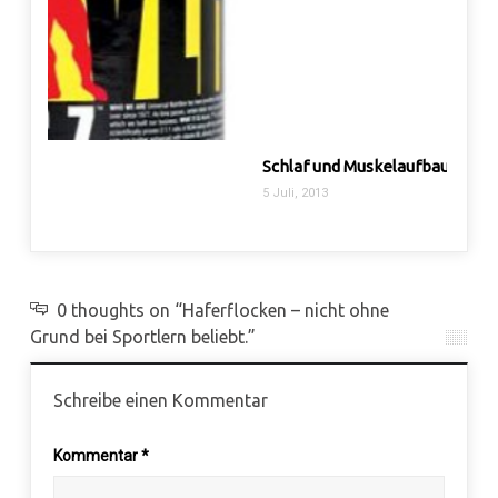
Schlaf und Muskelaufbau – Diskussion
Die A
5 Juli, 2013
29 Sep.
0 thoughts on “Haferflocken – nicht ohne
Grund bei Sportlern beliebt.”
Schreibe einen Kommentar
Kommentar
*