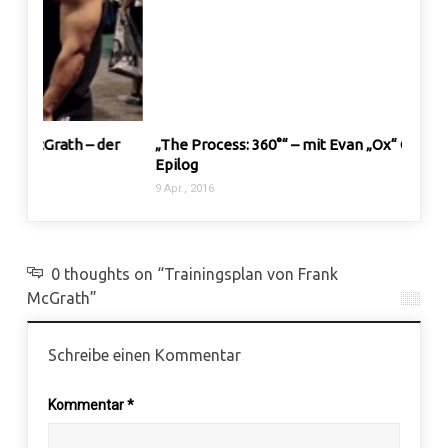
er
„The Process: 360°“ – mit Evan „Ox“ Centopani –
Scite
Epilog
2 Sep.,
9 Apr., 2016
0 thoughts on “Trainingsplan von Frank
McGrath”
Schreibe einen Kommentar
Kommentar
*