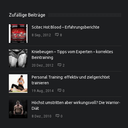
Zufällige Beiträge
Scitec Hot Blood – Erfahrungsberichte
8 Sep., 2012
8
Kniebeugen – Tipps vom Experten – korrektes
Beintraining
20 Dez., 2012
2
Personal Training: effektiv und zielgerichtet
trainieren
19 Aug., 2014
0
Höchst umstritten aber wirkungsvoll? Die Warrior-
Diät
8 Dez., 2010
0