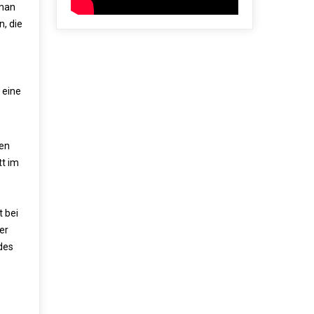
 man
n, die
 eine
ren
tt im
 bei
er
des