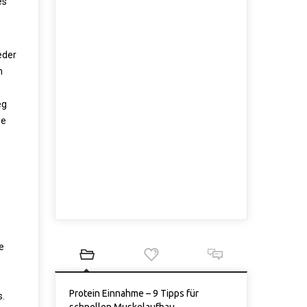
es
eder
n
eg
ge
e
Protein Einnahme – 9 Tipps für
s.