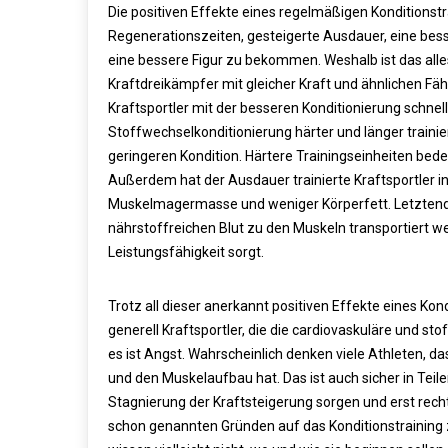
Die positiven Effekte eines regelmäßigen Konditionst
Regenerationszeiten, gesteigerte Ausdauer, eine bes
eine bessere Figur zu bekommen. Weshalb ist das alles 
Kraftdreikämpfer mit gleicher Kraft und ähnlichen Fähi
Kraftsportler mit der besseren Konditionierung schnel
Stoffwechselkonditionierung härter und länger trainie
geringeren Kondition. Härtere Trainingseinheiten bed
Außerdem hat der Ausdauer trainierte Kraftsportler 
Muskelmagermasse und weniger Körperfett. Letztendli
nährstoffreichen Blut zu den Muskeln transportiert w
Leistungsfähigkeit sorgt.
Trotz all dieser anerkannt positiven Effekte eines Kon
generell Kraftsportler, die die cardiovaskuläre und s
es ist Angst. Wahrscheinlich denken viele Athleten, da
und den Muskelaufbau hat. Das ist auch sicher in Teile
Stagnierung der Kraftsteigerung sorgen und erst recht 
schon genannten Gründen auf das Konditionstraining zu