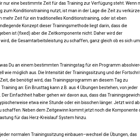
Dir nur eine bestimmte Zeit für das Training zur Verfügung steht. Wenn
zum Konditionstraining nutzt, ist man in der Lage die Zeit zu verkürze
mehr Zeit für ein traditionelles Konditionstraining, oder ist eben
undlegende Konzept dieser Trainingsmethode liegt darin, dass die
eben ist (fixed) aber die Zeitkomponente nicht. Daher wird der
t wird, die Gesamtarbeitsleistung zu schaffen, ganz gleich ob es sich um
est, was Du an einem bestimmten Trainingstag für ein Programm absolvie
 wie möglich aus. Die Intensität der Trainingssitzung und der Fortschri
r Zeit, die benötigt wird, das Trainingsprogramm an diesem Tag zu
s Training an: Ein Brusttag kann z.B. aus 4 Übungen bestehen, von jeder
er Einfachheit halber gehen wir davon aus, dass das Trainingsgewicht
 typischerweise etwa eine Stunde oder ein bisschen länger. Jetzt wird ab
. zu schaffen. Neben dem Zeitgewinn kommt jetzt noch die Komponente 
lastung für das Herz-Kreislauf System hinzu.
 jeder normalen Trainingssitzung einbauen–wechsel die Übungen, das