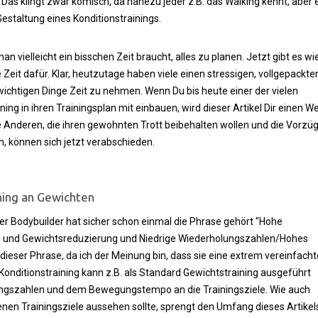
n. Das klingt zwar komisch, da nahezu jeder z.B. das Walking kennt, aber 
Gestaltung eines Konditionstrainings.
man vielleicht ein bisschen Zeit braucht, alles zu planen. Jetzt gibt es wi
e Zeit dafür. Klar, heutzutage haben viele einen stressigen, vollgepackte
 wichtigen Dinge Zeit zu nehmen. Wenn Du bis heute einer der vielen
ining in ihren Trainingsplan mit einbauen, wird dieser Artikel Dir einen W
le Anderen, die ihren gewohnten Trott beibehalten wollen und die Vorzü
n, können sich jetzt verabschieden.
ining an Gewichten
eder Bodybuilder hat sicher schon einmal die Phrase gehört "Hohe
on und Gewichtsreduzierung und Niedrige Wiederholungszahlen/Hohes
dieser Phrase, da ich der Meinung bin, dass sie eine extrem vereinfacht
Konditionstraining kann z.B. als Standard Gewichtstraining ausgeführt
ungszahlen und dem Bewegungstempo an die Trainingsziele. Wie auch
nen Trainingsziele aussehen sollte, sprengt den Umfang dieses Artikel