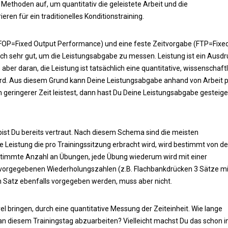
 Methoden auf, um quantitativ die geleistete Arbeit und die
en für ein traditionelles Konditionstraining.
 (FOP=Fixed Output Performance) und eine feste Zeitvorgabe (FTP=Fixe
h sehr gut, um die Leistungsabgabe zu messen. Leistung ist ein Ausdr
aber daran, die Leistung ist tatsächlich eine quantitative, wissenschaft
wird. Aus diesem Grund kann Deine Leistungsabgabe anhand von Arbeit 
geringerer Zeit leistest, dann hast Du Deine Leistungsabgabe gesteige
bist Du bereits vertraut. Nach diesem Schema sind die meisten
e Leistung die pro Trainingssitzung erbracht wird, wird bestimmt von de
bestimmte Anzahl an Übungen, jede Übung wiederum wird mit einer
orgegebenen Wiederholungszahlen (z.B. Flachbankdrücken 3 Sätze mit
n Satz ebenfalls vorgegeben werden, muss aber nicht.
l bringen, durch eine quantitative Messung der Zeiteinheit. Wie lange
an diesem Trainingstag abzuarbeiten? Vielleicht machst Du das schon i