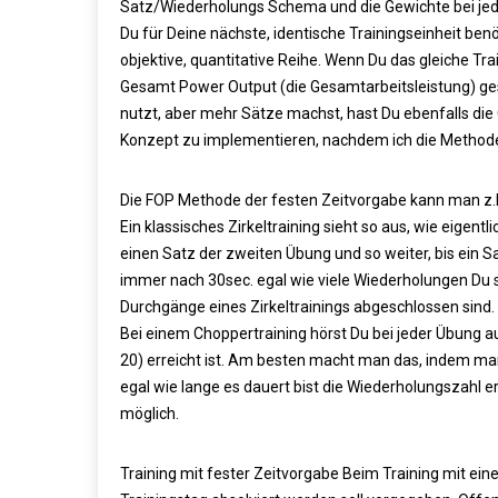
Satz/Wiederholungs Schema und die Gewichte bei jeder 
Du für Deine nächste, identische Trainingseinheit benö
objektive, quantitative Reihe. Wenn Du das gleiche Tra
Gesamt Power Output (die Gesamtarbeitsleistung) ges
nutzt, aber mehr Sätze machst, hast Du ebenfalls die
Konzept zu implementieren, nachdem ich die Methode
Die FOP Methode der festen Zeitvorgabe kann man z.B.
Ein klassisches Zirkeltraining sieht so aus, wie eige
einen Satz der zweiten Übung und so weiter, bis ein Sa
immer nach 30sec. egal wie viele Wiederholungen Du 
Durchgänge eines Zirkeltrainings abgeschlossen sind.
Bei einem Choppertraining hörst Du bei jeder Übung au
20) erreicht ist. Am besten macht man das, indem ma
egal wie lange es dauert bist die Wiederholungszahl err
möglich.
Training mit fester Zeitvorgabe
Beim Training mit eine