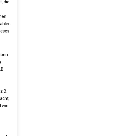
, die
inen
zahlen
ieses
iben.
h
.B.
z.B.
acht,
l wie