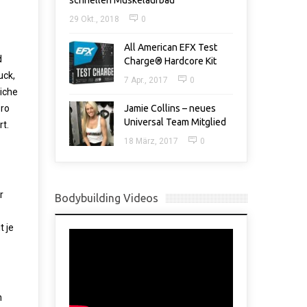
schnellen Muskelaufbau
29 Okt., 2018
0
All American EFX Test
d
Charge® Hardcore Kit
uck,
7 Apr., 2017
0
liche
pro
Jamie Collins – neues
Universal Team Mitglied
rt.
18 März, 2017
0
r
Bodybuilding Videos
 je
n