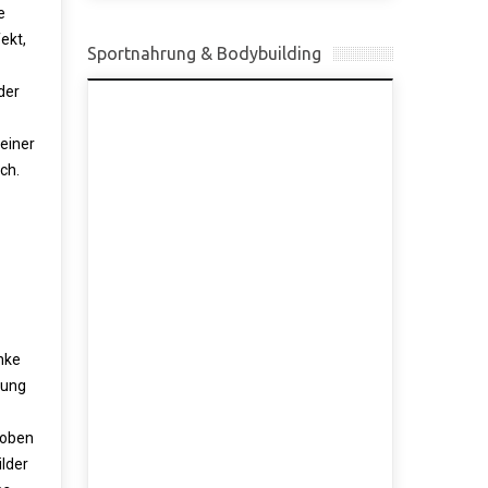
e
ekt,
Sportnahrung & Bodybuilding
der
 einer
ch.
enke
rung
 oben
ilder