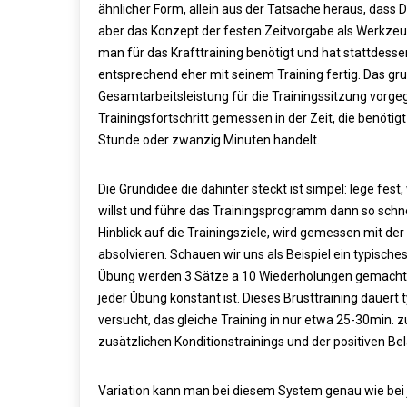
ähnlicher Form, allein aus der Tatsache heraus, dass 
aber das Konzept der festen Zeitvorgabe als Werkzeug 
man für das Krafttraining benötigt und hat stattdessen 
entsprechend eher mit seinem Training fertig. Das gr
Gesamtarbeitsleistung für die Trainingssitzung vorgeg
Trainingsfortschritt gemessen in der Zeit, die benötig
Stunde oder zwanzig Minuten handelt.
Die Grundidee die dahinter steckt ist simpel: lege f
willst und führe das Trainingsprogramm dann so schnell
Hinblick auf die Trainingsziele, wird gemessen mit de
absolvieren. Schauen wir uns als Beispiel ein typische
Übung werden 3 Sätze a 10 Wiederholungen gemacht. D
jeder Übung konstant ist. Dieses Brusttraining dauert
versucht, das gleiche Training in nur etwa 25-30min
zusätzlichen Konditionstrainings und der positiven Be
Variation kann man bei diesem System genau wie bei