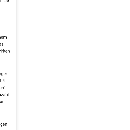
n. Je
inem
as
wirken
änger
3-4
on"
nzahl
se
ngen