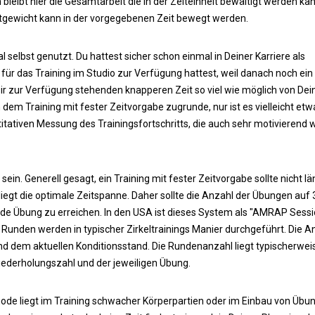
bleibt hier die Gesamtarbeit die in der Zeiteinheit bewältigt werden kan
mtgewicht kann in der vorgegebenen Zeit bewegt werden.
selbst genutzt. Du hattest sicher schon einmal in Deiner Karriere als
für das Training im Studio zur Verfügung hattest, weil danach noch ein
 Dir zur Verfügung stehenden knapperen Zeit so viel wie möglich von De
 dem Training mit fester Zeitvorgabe zugrunde, nur ist es vielleicht etw
titativen Messung des Trainingsfortschritts, die auch sehr motivierend 
ein. Generell gesagt, ein Training mit fester Zeitvorgabe sollte nicht l
iegt die optimale Zeitspanne. Daher sollte die Anzahl der Übungen auf 
ede Übung zu erreichen. In den USA ist dieses System als "AMRAP Sessi
Runden werden in typischer Zirkeltrainings Manier durchgeführt. Die A
 dem aktuellen Konditionsstand. Die Rundenanzahl liegt typischerwei
ederholungszahl und der jeweiligen Übung.
de liegt im Training schwacher Körperpartien oder im Einbau von Übu