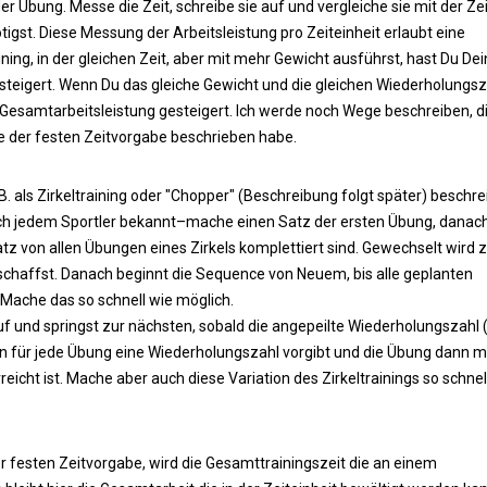
Übung. Messe die Zeit, schreibe sie auf und vergleiche sie mit der Zeit
tigst. Diese Messung der Arbeitsleistung pro Zeiteinheit erlaubt eine
ining, in der gleichen Zeit, aber mit mehr Gewicht ausführst, hast Du De
teigert. Wenn Du das gleiche Gewicht und die gleichen Wiederholungs
 Gesamtarbeitsleistung gesteigert. Ich werde noch Wege beschreiben, d
 der festen Zeitvorgabe beschrieben habe.
 als Zirkeltraining oder "Chopper" (Beschreibung folgt später) beschre
ntlich jedem Sportler bekannt–mache einen Satz der ersten Übung, danac
tz von allen Übungen eines Zirkels komplettiert sind. Gewechselt wird z
schaffst. Danach beginnt die Sequence von Neuem, bis alle geplanten
 Mache das so schnell wie möglich.
f und springst zur nächsten, sobald die angepeilte Wiederholungszahl (
n für jede Übung eine Wiederholungszahl vorgibt und die Übung dann m
eicht ist. Mache aber auch diese Variation des Zirkeltrainings so schnel
r festen Zeitvorgabe, wird die Gesamttrainingszeit die an einem