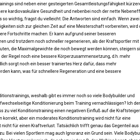
rainings sind neben einer gesteigerten Gesamtleistungsfähigkeit kürzer
sere kardiovaskuläre Gesundheit und nebenbei noch der nette Nebeneff
so wichtig, fragst du vielleicht. Die Antworten sind einfach. Wenn zwei
gkeiten sich zur gleichen Zeit auf eine Meisterschaft vorbereiten, wird 
lere Fortschritte machen. Er kann aufgrund seiner besseren
ren und trotzdem noch schneller regenerieren, als der Kraftsportler mit
euten, die Maximalgewichte die noch bewegt werden können, steigern si
in der Regel noch eine bessere Körperzusammensetzung, d.h. mehr
ch sorgt noch ein besser trainiertes Herz dafür, dass mehr
erden kann, was für schnellere Regeneration und eine bessere
ditionstrainings, weshalb gibt es immer noch so viele Bodybuilder und
toffwechselseitige Konditionierung beim Training vernachlässigen? Ich d
ss zu viel Konditionstraining einen negativen Einfluß auf die Kraftsteige
n korrekt, aber ein moderates Konditionstraining wird nicht für eine
nicht für einen Kraftverlust. Tatsächlich trifft genau das Gegenteil aus
. Bei vielen Sportlern mag auch Ignoranz ein Grund sein. Viele Bodybu