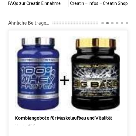
FAQs zur Creatin Einnahme
Creatin – Infos – Creatin Shop
Ähnliche Beiträge...
Kombiangebote für Muskelaufbau und Vitalität
„5 Til
extr
11 Juli, 2012
9 Apr., 