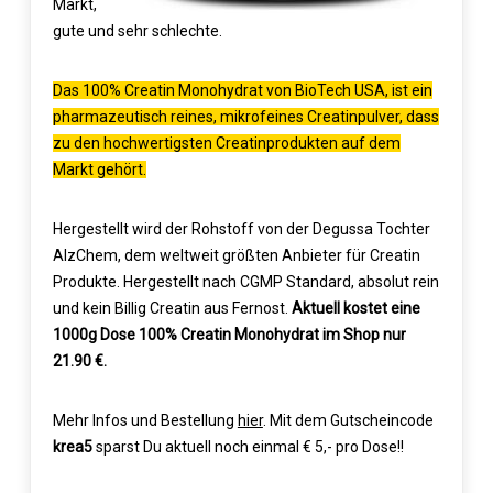
Markt,
gute und sehr schlechte.
Das 100% Creatin Monohydrat von BioTech USA, ist ein
pharmazeutisch reines, mikrofeines Creatinpulver, dass
zu den hochwertigsten Creatinprodukten auf dem
Markt gehört.
Hergestellt wird der Rohstoff von der Degussa Tochter
AlzChem, dem weltweit größten Anbieter für Creatin
Produkte. Hergestellt nach CGMP Standard, absolut rein
und kein Billig Creatin aus Fernost.
Aktuell kostet eine
1000g Dose 100% Creatin Monohydrat im Shop nur
21.90 €.
Mehr Infos und Bestellung
hier
. Mit dem Gutscheincode
krea5
sparst Du aktuell noch einmal € 5,- pro Dose!!