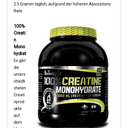
2.5 Gramm täglich, aufgrund der höheren Absorptions
Rate.
100%
Creati
n
Mono
hydrat
Es gibt
die
unters
chiedli
chsten
Creati
nprod
ukte
auf
dem