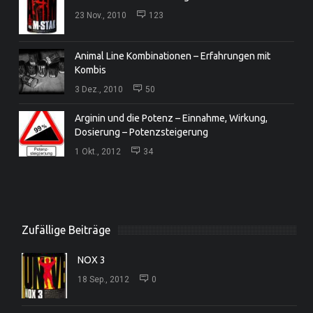
23 Nov., 2010
123
Animal Line Kombinationen – Erfahrungen mit
Kombis
3 Dez., 2010
50
Arginin und die Potenz – Einnahme, Wirkung,
Dosierung – Potenzsteigerung
1 Okt., 2012
34
Zufällige Beiträge
NOX 3
18 Sep., 2012
0