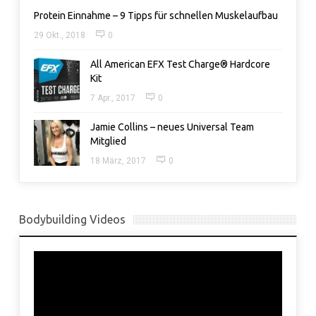
Protein Einnahme – 9 Tipps für schnellen Muskelaufbau
29 Okt., 2018
0
All American EFX Test Charge® Hardcore
Kit
7 Apr., 2017
0
Jamie Collins – neues Universal Team
Mitglied
18 März, 2017
0
Bodybuilding Videos