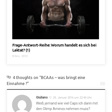
Frage-Antwort-Reihe: Worum handelt es sich bei
Masse
Laktat? (1)
Trize
8 Nov., 2010
16 Mai,
4 thoughts on “BCAAs – was bringt eine
Einnahme ?”
Giuliano
25. Januar 2016 um 22:40 Uhr
Weiß jemand wie viel Caps ich dann mit
den Olimp Aminos nehmen muss?