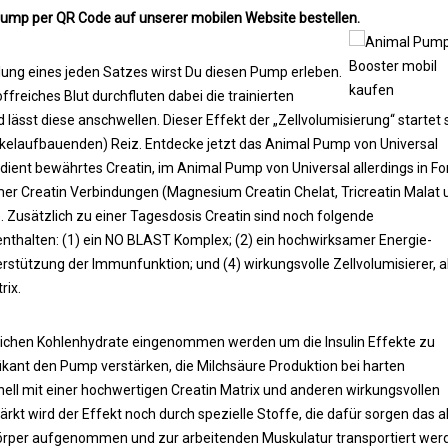
ump per QR Code auf unserer mobilen Website bestellen.
lung eines jeden Satzes wirst Du diesen Pump erleben.
freiches Blut durchfluten dabei die trainierten
lässt diese anschwellen. Dieser Effekt der „Zellvolumisierung“ startet 
elaufbauenden) Reiz. Entdecke jetzt das Animal Pump von Universal
s dient bewährtes Creatin, im Animal Pump von Universal allerdings in F
er Creatin Verbindungen (Magnesium Creatin Chelat, Tricreatin Malat 
). Zusätzlich zu einer Tagesdosis Creatin sind noch folgende
nthalten: (1) ein NO BLAST Komplex; (2) ein hochwirksamer Energie-
rstützung der Immunfunktion; und (4) wirkungsvolle Zellvolumisierer, a
rix.
ichen Kohlenhydrate eingenommen werden um die Insulin Effekte zu
fikant den Pump verstärken, die Milchsäure Produktion bei harten
nell mit einer hochwertigen Creatin Matrix und anderen wirkungsvollen
rkt wird der Effekt noch durch spezielle Stoffe, die dafür sorgen das al
rper aufgenommen und zur arbeitenden Muskulatur transportiert wer