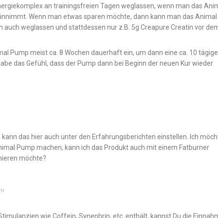
Energiekomplex an trainingsfreien Tagen weglassen, wenn man das Ani
einnimmt. Wenn man etwas sparen möchte, dann kann man das Animal
n auch weglassen und stattdessen nur z.B. 5g Creapure Creatin vor de
mal Pump meist ca. 8 Wochen dauerhaft ein, um dann eine ca. 10 tägige
be das Gefühl, dass der Pump dann bei Beginn der neuen Kur wieder
 kann das hier auch unter den Erfahrungsberichten einstellen. Ich möch
nimal Pump machen, kann ich das Produkt auch mit einem Fatburner
inieren möchte?
hr
Stimulanzien wie Coffein, Synephrin, etc. enthält, kannst Du die Einna