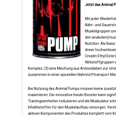
Jetzt das Animal P
Mit jeder Wiederho
Nähr- und Sauerstof
Muskelgruppen und 
den anabolen(musk
Nutrition. Als Basi
dreier hochwirksam
Creatin Ethyl Ester
Wirkstoffgruppen e
Komplex; (3) eine Mischung aus Antioxidatien zur Unte
zusammen in einer speziellen Nährstofftransport-Mat
Bei Nutzung des Animal Pumps müssen keine zusätzl
maximieren. Der innovative Insulin Booster kann signi
Trainingseinheiten reduzieren und die Muskulatur sch
Inhaltsstoffen für den Muskelaufbau versorgen. Verstä
aktiven Komponenten des Produktes komplett vom Kö