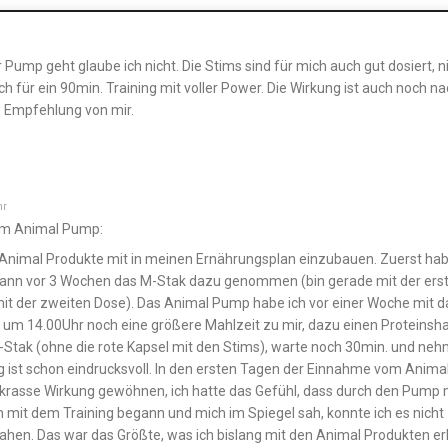
Pump geht glaube ich nicht. Die Stims sind für mich auch gut dosiert, n
uch für ein 90min. Training mit voller Power. Die Wirkung ist auch noch na
 Empfehlung von mir.
hr
zum Animal Pump:
 Animal Produkte mit in meinen Ernährungsplan einzubauen. Zuerst hab
nn vor 3 Wochen das M-Stak dazu genommen (bin gerade mit der ers
 mit der zweiten Dose). Das Animal Pump habe ich vor einer Woche mit 
m 14.00Uhr noch eine größere Mahlzeit zu mir, dazu einen Proteinsha
Stak (ohne die rote Kapsel mit den Stims), warte noch 30min. und ne
 ist schon eindrucksvoll. In den ersten Tagen der Einnahme vom Anima
 krasse Wirkung gewöhnen, ich hatte das Gefühl, dass durch den Pump
n mit dem Training begann und mich im Spiegel sah, konnte ich es nicht
hen. Das war das Größte, was ich bislang mit den Animal Produkten er