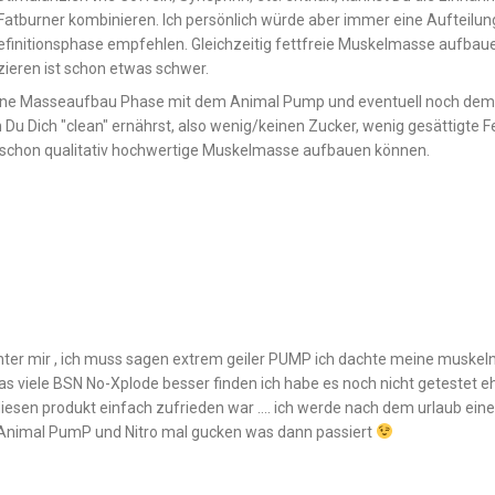
tburner kombinieren. Ich persönlich würde aber immer eine Aufteilung
finitionsphase empfehlen. Gleichzeitig fettfreie Muskelmasse aufbau
zieren ist schon etwas schwer.
 eine Masseaufbau Phase mit dem Animal Pump und eventuell noch dem
u Dich "clean" ernährst, also wenig/keinen Zucker, wenig gesättigte F
Du schon qualitativ hochwertige Muskelmasse aufbauen können.
nter mir , ich muss sagen extrem geiler PUMP ich dachte meine muskel
das viele BSN No-Xplode besser finden ich habe es noch nicht getestet eh
diesen produkt einfach zufrieden war …. ich werde nach dem urlaub eine
nimal PumP und Nitro mal gucken was dann passiert