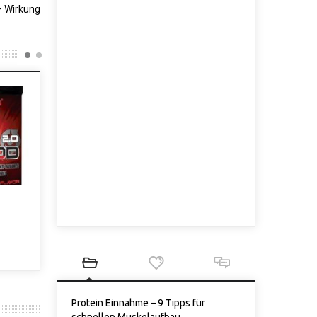
– Wirkung
rs der Szene
Enter The Cage – letzter Teil
der Videoserie vom
Powerlifting Event
3 Sep., 2015
Protein Einnahme – 9 Tipps für