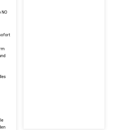
sofort
orm
und
lles
le
den