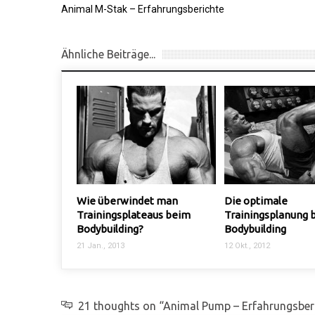
Animal M-Stak – Erfahrungsberichte
Ähnliche Beiträge...
rwindet man
Die optimale
What about W
splateaus beim
Trainingsplanung beim
16 Nov., 2010
ding?
Bodybuilding
3
12 Okt., 2012
21 thoughts on “Animal Pump – Erfahrungsber