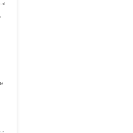
mal
m
te
hme