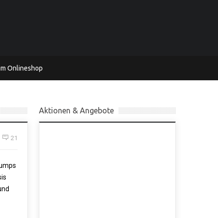
um Onlineshop
Aktionen & Angebote
21
Pumps
sis
und