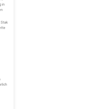
 in
en
 Stak
ette
n
rlich