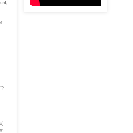
ühl,
er
g"?
x)
an