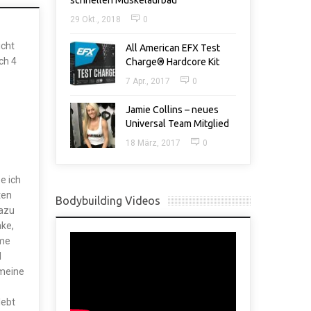
schnellen Muskelaufbau
29 Okt., 2018
0
icht
All American EFX Test
ch 4
Charge® Hardcore Kit
7 Apr., 2017
0
Jamie Collins – neues
Universal Team Mitglied
18 März, 2017
0
e ich
ten
Bodybuilding Videos
dazu
ke,
hme
l
 meine
lebt