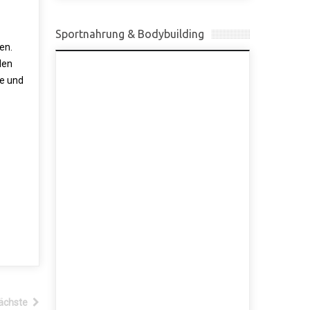
Sportnahrung & Bodybuilding
en.
len
se und
ächste