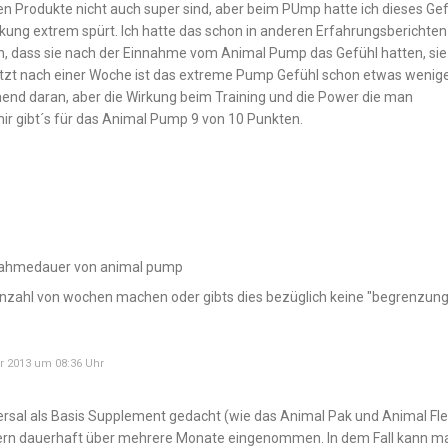
ren Produkte nicht auch super sind, aber beim PUmp hatte ich dieses Gef
ung extrem spürt. Ich hatte das schon in anderen Erfahrungsberichten
n, dass sie nach der Einnahme vom Animal Pump das Gefühl hatten, sie
etzt nach einer Woche ist das extreme Pump Gefühl schon etwas wenig
nd daran, aber die Wirkung beim Training und die Power die man
mir gibt´s für das Animal Pump 9 von 10 Punkten.
innahmedauer von animal pump
n anzahl von wochen machen oder gibts dies bezüglich keine "begrenzun
r 2013 um 08:36 Uhr
ersal als Basis Supplement gedacht (wie das Animal Pak und Animal Fle
dern dauerhaft über mehrere Monate eingenommen. In dem Fall kann m