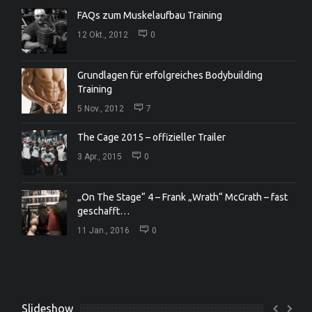
FAQs zum Muskelaufbau Training
12 Okt., 2012
0
Grundlagen für erfolgreiches Bodybuilding
Training
5 Nov., 2012
7
The Cage 2015 – offizieller Trailer
3 Apr., 2015
0
„On The Stage“ 4 – Frank „Wrath“ McGrath – fast
geschafft…
11 Jan., 2016
0
Slideshow