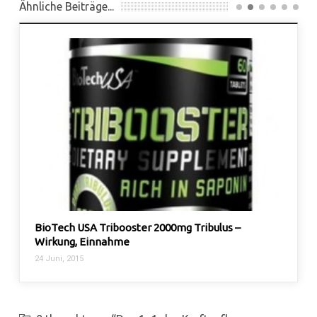
Ähnliche Beiträge...
BioTech USA Tribooster 2000mg Tribulus –
Thermogene F
Wirkung, Einnahme
Inhaltsstoffe
4 Juni, 2015
27 Jan., 2014