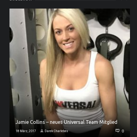
Off-Season Quadrizeps Training mit IFBB Pro
Jamie Collins – neues Universal Team Mitglied
John Jewett
0
18 März, 2017
Darek Charlebes
0
30 Jan., 2017
Darek Charlebes