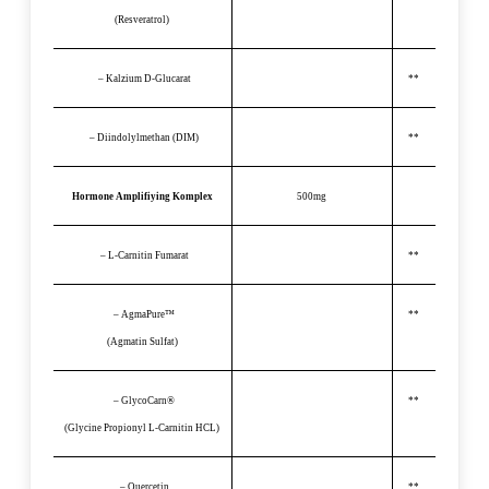
(Resveratrol)
– Kalzium D-Glucarat
**
– Diindolylmethan (DIM)
**
Hormone Amplifiying Komplex
500mg
– L-Carnitin Fumarat
**
– AgmaPure™
**
(Agmatin Sulfat)
– GlycoCarn®
**
(Glycine Propionyl L-Carnitin HCL)
– Quercetin
**