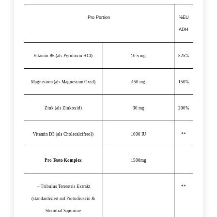
Pro Portion
%EU
ADH
Vitamin B6 (als Pyridoxin HCl)
10.5 mg
525%
Magnesium (als Magnesium Oxid)
450 mg
150%
Zink (als Zinkoxid)
30 mg
200%
Vitamin D3 (als Cholecalciferol)
1000 IU
**
Pro Testo Komplex
1500mg
– Tribulus Terrestris Extrakt
**
(standardisiert auf Protodioscin &
Sterodial Saponine