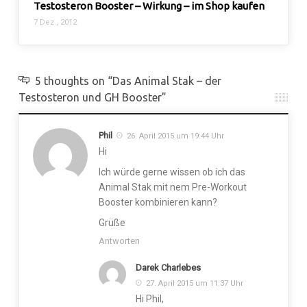
Testosteron Booster – Wirkung – im Shop kaufen
Mein S
7 Dez., 2012
25 Aug.
5 thoughts on “Das Animal Stak – der
Testosteron und GH Booster”
Phil
26. April 2015 um 19:44 Uhr
Hi
Ich würde gerne wissen ob ich das
Animal Stak mit nem Pre-Workout
Booster kombinieren kann?
Grüße
Antworten
Darek Charlebes
27. April 2015 um 11:37 Uhr
Hi Phil,