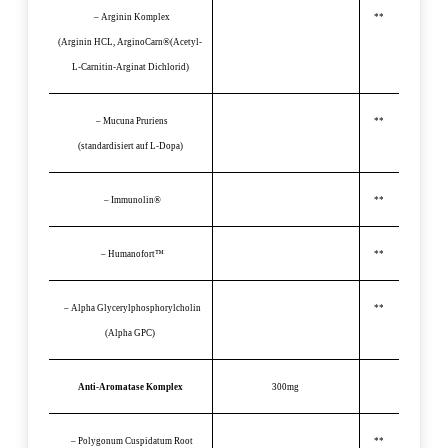
– Arginin Komplex
**
(Arginin HCL, ArginoCarn®(Acetyl-
L-Carnitin-Arginat Dichlorid)
– Mucuna Pruriens
**
(standardisiert auf L-Dopa)
– Immunolin®
**
– Humanofort™
**
– Alpha Glycerylphosphorylcholin
**
(Alpha GPC)
Anti-Aromatase Komplex
300mg
– Polygonum Cuspidatum Root
**