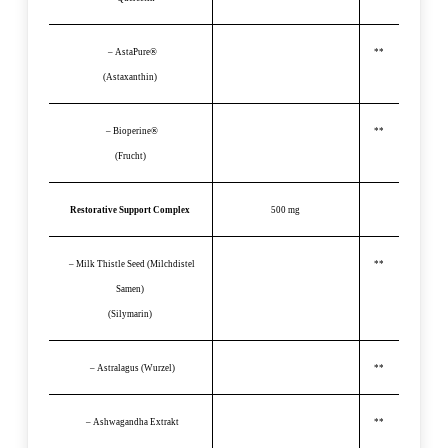
– AstaPure®
**
(Astaxanthin)
– Bioperine®
**
(Frucht)
Restorative Support Complex
500 mg
– Milk Thistle Seed (Milchdistel
**
Samen)
(Silymarin)
– Astralagus (Wurzel)
**
– Ashwagandha Extrakt
**