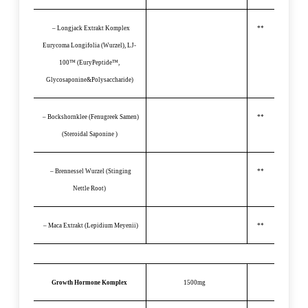
– Longjack Extrakt Komplex
**
Eurycoma Longifolia (Wurzel), LJ-
100™ (EuryPeptide™,
Glycosaponine&Polysaccharide)
– Bockshornklee (Fenugreek Samen)
**
(Steroidal Saponine )
– Brennessel Wurzel (Stinging
**
Nettle Root)
– Maca Extrakt (Lepidium Meyenii)
**
Growth Hormone Komplex
1500mg