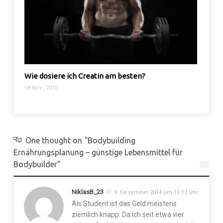
Wie dosiere ich Creatin am besten?
Hochin
Übert
18 Nov., 2010
4 Apr., 
One thought on “Bodybuilding
Ernährungsplanung – günstige Lebensmittel für
Bodybuilder”
NiklasB_23
9. Dezember 2014 um 11:12 Uhr
Als Student ist das Geld meistens
ziemlich knapp. Da ich seit etwa vier