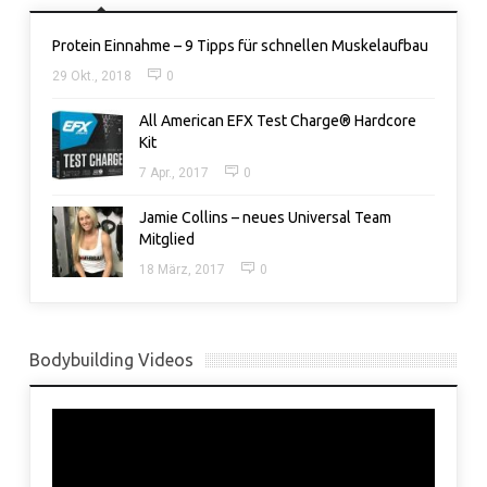
Protein Einnahme – 9 Tipps für schnellen Muskelaufbau
29 Okt., 2018
0
All American EFX Test Charge® Hardcore
Kit
7 Apr., 2017
0
Jamie Collins – neues Universal Team
Mitglied
18 März, 2017
0
Bodybuilding Videos