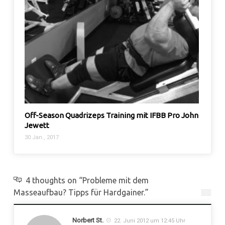
Off-Season Quadrizeps Training mit IFBB Pro John
Die A
Jewett
29 Sep.
30 Jan., 2017
4 thoughts on “Probleme mit dem
Masseaufbau? Tipps für Hardgainer.”
Norbert St.
22. Juni 2012 um 12:45 Uhr