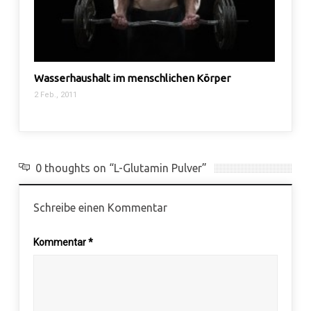
Wasserhaushalt im menschlichen Körper
Testo
2 Feb., 2011
16 Sep.
0 thoughts on “L-Glutamin Pulver”
Schreibe einen Kommentar
Kommentar
*