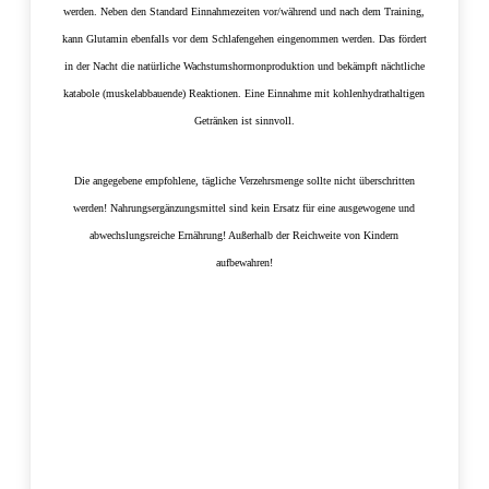
werden. Neben den Standard Einnahmezeiten vor/während und nach dem Training,
kann Glutamin ebenfalls vor dem Schlafengehen eingenommen werden. Das fördert
in der Nacht die natürliche Wachstumshormonproduktion und bekämpft nächtliche
katabole (muskelabbauende) Reaktionen. Eine Einnahme mit kohlenhydrathaltigen
Getränken ist sinnvoll.
Die angegebene empfohlene, tägliche Verzehrsmenge sollte nicht überschritten
werden! Nahrungsergänzungsmittel sind kein Ersatz für eine ausgewogene und
abwechslungsreiche Ernährung! Außerhalb der Reichweite von Kindern
aufbewahren!