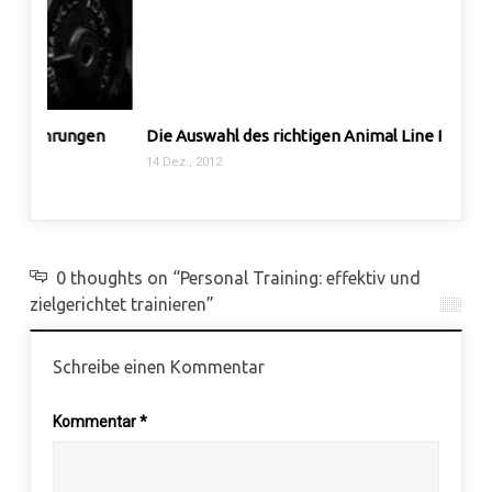
en
Die Auswahl des richtigen Animal Line Produktes
Metab
14 Dez., 2012
3 Apr., 
0 thoughts on “Personal Training: effektiv und
zielgerichtet trainieren”
Schreibe einen Kommentar
Kommentar
*