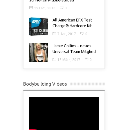
schnellen Muskelaufbau
29 Okt., 2018
0
All American EFX Test
Charge® Hardcore Kit
7 Apr., 2017
0
Jamie Collins – neues
Universal Team Mitglied
18 März, 2017
0
Bodybuilding Videos