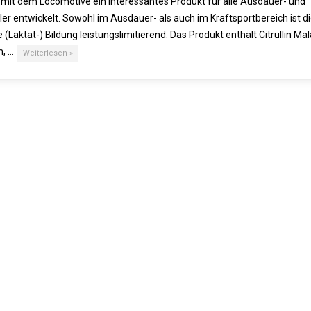
 mit dem Locomotive ein interessantes Produkt für alle Ausdauer- und
ler entwickelt. Sowohl im Ausdauer- als auch im Kraftsportbereich ist d
 (Laktat-) Bildung leistungslimitierend. Das Produkt enthält Citrullin Mal
m, …
Weiterlesen »