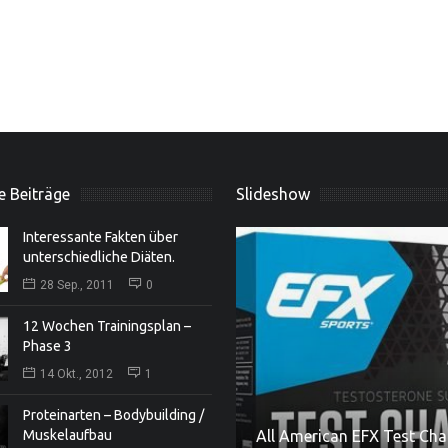
e Beiträge
Slideshow
Interessante Fakten über
unterschiedliche Diäten.
28 Sep., 2011
0
12 Wochen Trainingsplan –
Phase 3
14 Okt., 2012
1
Proteinarten – Bodybuilding /
All American EFX Test Charg
Muskelaufbau
Jamie Collins – neues Univ
Hardcore Kit