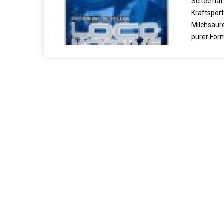
Scitec hat
Kraftsport
Milchsäure
purer For