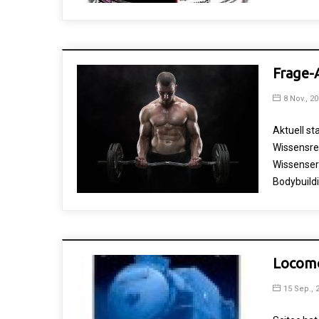
Frage-A
8 Nov., 2
Aktuell st
Wissensre
Wissenser
Bodybuildi
Locomo
15 Sep., 