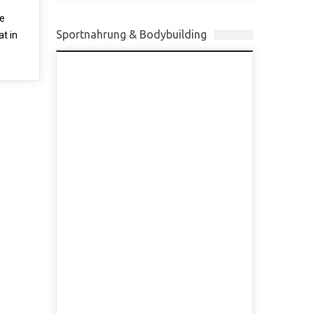
ie
Sportnahrung & Bodybuilding
at in