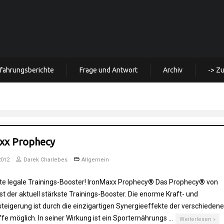
rfahrungsberichte
Frage und Antwort
Archiv
-> Z
xx Prophecy
2012
Darek Charlebes
Allgemein
ste legale Trainings-Booster! IronMaxx Prophecy® Das Prophecy® von
st der aktuell stärkste Trainings-Booster. Die enorme Kraft- und
teigerung ist durch die einzigartigen Synergieeffekte der verschieden
ffe möglich. In seiner Wirkung ist ein Sporternährungs …
Weiterlesen »