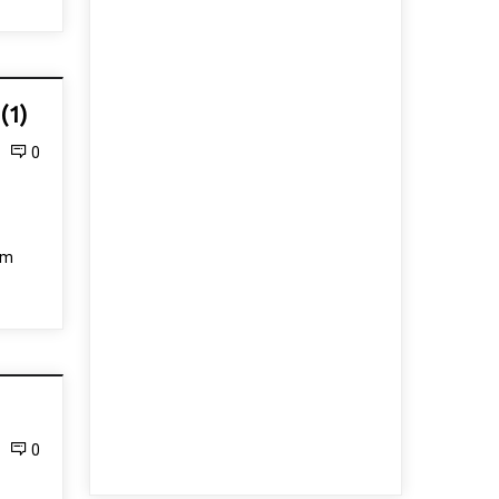
(1)
0
um
0