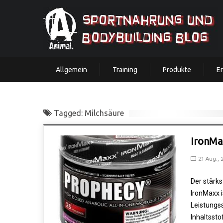
Allgemein
Training
Produkte
E
Tagged: Milchsäure
IronMa
21 Aug., 
Der stärk
IronMaxx i
Leistungss
Inhaltssto