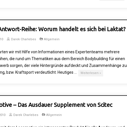
ntwort-Reihe: Worum handelt es sich bei Laktat? 
010
Darek Charlebes
Allgemein
arten wir mit Hilfe von Informationen eines Expertenteams mehrere
ihen, die rund um Thematiken aus dem Bereich Bodybuilding für einen
werb sorgen, der viele Hintergründe aufdeckt und Zusammenhänge z
ng, bzw. Kraftsport verdeutlicht. Heutiges …
Weiterlesen »
tive – Das Ausdauer Supplement von Scitec
2010
Darek Charlebes
Allgemein