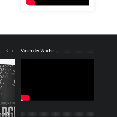
Video der Woche
Off-Season Quadrizeps
e®
ersal
Training mit IFBB Pro John