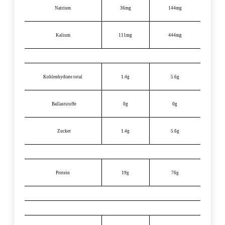
Natrium
36mg
144mg
Kalium
111mg
444mg
Kohlenhydrate total
1.4g
5.6g
Ballaststoffe
0g
0g
Zucker
1.4g
5.6g
Protein
19g
76g