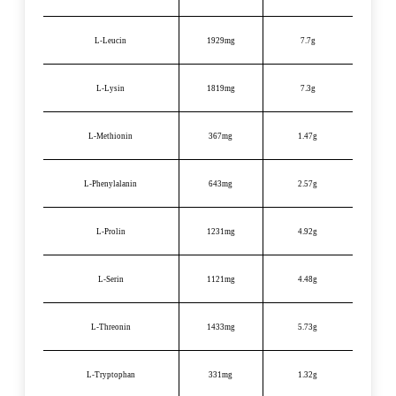
L-Leucin
1929mg
7.7g
L-Lysin
1819mg
7.3g
L-Methionin
367mg
1.47g
L-Phenylalanin
643mg
2.57g
L-Prolin
1231mg
4.92g
L-Serin
1121mg
4.48g
L-Threonin
1433mg
5.73g
L-Tryptophan
331mg
1.32g