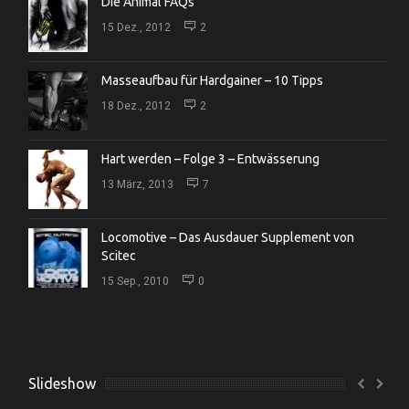
Die Animal FAQs
15 Dez., 2012
2
Masseaufbau für Hardgainer – 10 Tipps
18 Dez., 2012
2
Hart werden – Folge 3 – Entwässerung
13 März, 2013
7
Locomotive – Das Ausdauer Supplement von
Scitec
15 Sep., 2010
0
Slideshow