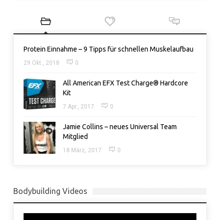
Protein Einnahme – 9 Tipps für schnellen Muskelaufbau
29 Okt., 2018
0
All American EFX Test Charge® Hardcore
Kit
7 Apr., 2017
0
Jamie Collins – neues Universal Team
Mitglied
18 März, 2017
0
Bodybuilding Videos