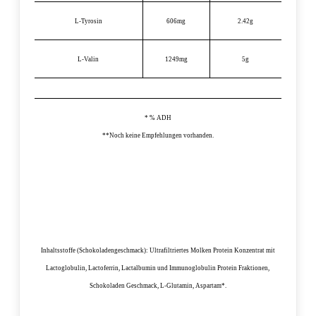
L-Tyrosin
606mg
2.42g
L-Valin
1249mg
5g
* % ADH
**Noch keine Empfehlungen vorhanden.
Inhaltsstoffe (Schokoladengeschmack):
Ultrafiltriertes Molken Protein Konzentrat mit
Lactoglobulin, Lactoferrin, Lactalbumin und Immunoglobulin Protein Fraktionen,
Schokoladen Geschmack, L-Glutamin, Aspartam*.