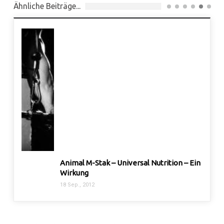
Ähnliche Beiträge...
Animal M-Stak – Universal Nutrition – Einnahme,
Split
Wirkung
4 Jan.,
18 Sep., 2012