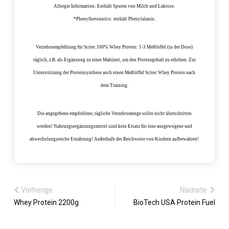
Allergie Information:
Enthält Spuren von Milch und Laktose.
*Phenylketonurics: enthält Phenylalanin.
Verzehrsempfehlung für Scitec 100% Whey Protein:
1-3 Meßlöffel (in der Dose)
täglich, z.B. als Ergänzung zu einer Mahlzeit, um den Proteingehalt zu erhöhen. Zur
Unterstützung der Proteinsynthese auch einen Meßlöffel Scitec Whey Protein nach
dem Training.
Die angegebene empfohlene, tägliche Verzehrsmenge sollte nicht überschritten
werden! Nahrungsergänzungsmittel sind kein Ersatz für eine ausgewogene und
abwechslungsreiche Ernährung! Außerhalb der Reichweite von Kindern aufbewahren!
Vorherige
Nächste
Whey Protein 2200g
BioTech USA Protein Fuel