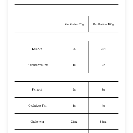
Pro Portion 25g
Pro Portion 100g
Kalorien
96
384
Kalorien von Fett
18
72
Fett total
2g
8g
Gesättigtes Fett
1g
4g
Cholesterin
22mg
88mg