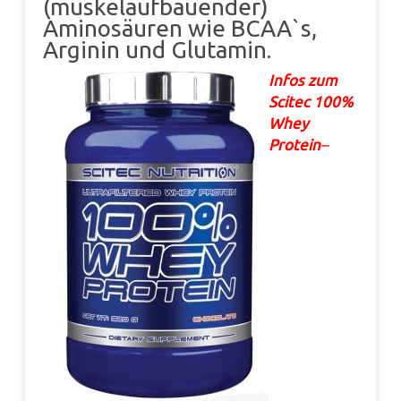
(muskelaufbauender)
Aminosäuren wie BCAA`s,
Arginin und Glutamin.
Infos zum
Scitec 100%
Whey
Protein
–