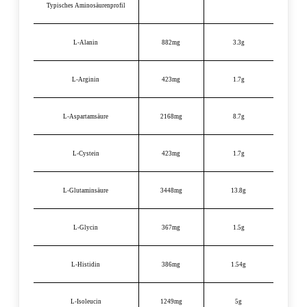
Typisches Aminosäurenprofil
L-Alanin
882mg
3.3g
L-Arginin
423mg
1.7g
L-Aspartamsäure
2168mg
8.7g
L-Cystein
423mg
1.7g
L-Glutaminsäure
3448mg
13.8g
L-Glycin
367mg
1.5g
L-Histidin
386mg
1.54g
L-Isoleucin
1249mg
5g