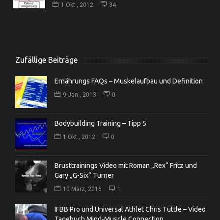
1 Okt., 2012
34
Zufällige Beiträge
Ernährungs FAQs – Muskelaufbau und Definition
9 Jan., 2013
0
Bodybuilding Training – Tipp 5
1 Okt., 2012
0
Brusttrainings Video mit Roman „Rex“ Fritz und
Gary „G-Six“ Turner
10 März, 2016
1
IFBB Pro und Universal Athlet Chris Tuttle – Video
Tagebuch Mind-Muscle Connection