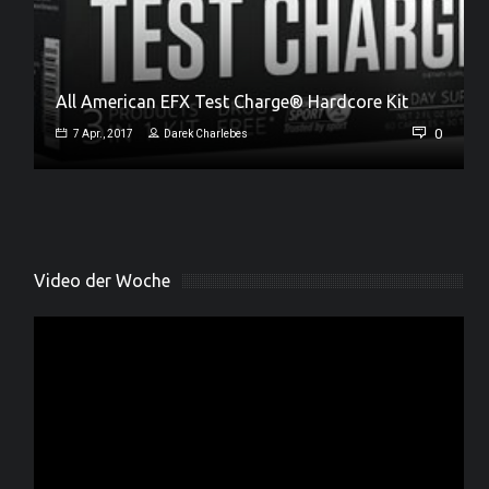
All American EFX Test Charge® Hardcore Kit
Jamie Collins – neues Universal Team Mitglied
0
7 Apr., 2017
Darek Charlebes
0
18 März, 2017
Darek Charlebes
Video der Woche