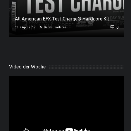
All American EFX Test Charge® Hardcore Kit
Jamie Collins – neues Universal Team Mitglied
0
7 Apr., 2017
Darek Charlebes
0
18 März, 2017
Darek Charlebes
Video der Woche