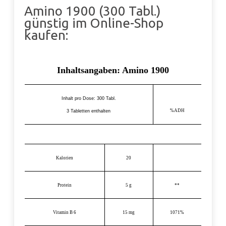
Amino 1900 (300 Tabl.)
günstig im Online-Shop
kaufen:
Inhaltsangaben: Amino 1900
Inhalt pro Dose: 300 Tabl.
%ADH
3 Tabletten enthalten
Kalorien
20
Protein
5 g
**
Vitamin B 6
15 mg
1071%