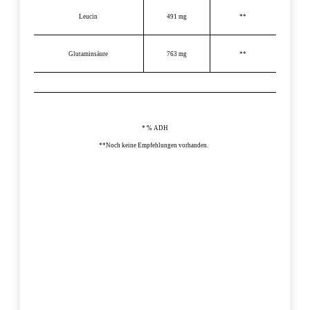
Leucin
491 mg
**
Glutaminsäure
763 mg
**
* % ADH
**Noch keine Empfehlungen vorhanden.