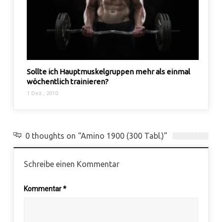
Sollte ich Hauptmuskelgruppen mehr als einmal
Korre
wöchentlich trainieren?
16 Dez.
1 Dez., 2010
0 thoughts on “Amino 1900 (300 Tabl.)”
Schreibe einen Kommentar
Kommentar
*