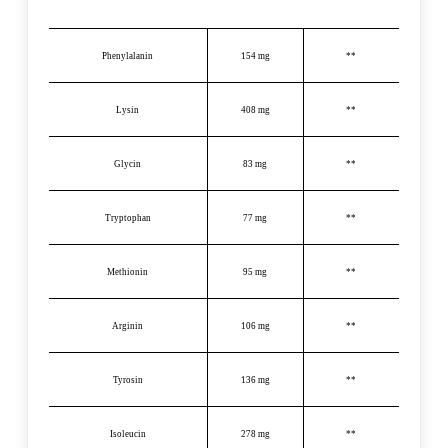
Phenylalanin
154 mg
**
Lysin
408 mg
**
Glycin
83 mg
**
Tryptophan
77 mg
**
Methionin
95 mg
**
Arginin
106 mg
**
Tyrosin
136 mg
**
Isoleucin
278 mg
**