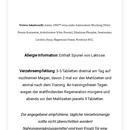
Weitere Inhaltsstoffe:
Amino 1900™ extra-starke Aminosäuren Mischung [Whey
Protein Konzentrat, hydrolisiertes Whey Protein], Dikalzium Phosphat, Stearinsäure,
Lecithin (Soja), Magnesium Stearat, Pyridoxin HCL.
Allergie Information:
Enthält Spuren von Laktose.
Verzehrsempfehlung:
3-5 Tabletten dreimal am Tag auf
nüchternen Magen, davon 2 mal vor den Mahlzeiten und
einmal nach dem Training. An trainingsfreien Tagen
wegen der stattfindenden Regeneration morgens und
abends vor den Mahlzeiten jeweils 5 Tabletten.
Die angegebene empfohlene, tägliche Verzehrsmenge
sollte nicht überschritten werden!
Nahrungsergänzungsmittel sind kein Ersatz für eine