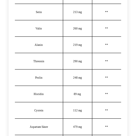
Serin
213 mg
**
Valin
260 mg
**
Alanin
219 mg
**
Threonin
290 mg
**
Prolin
248 mg
**
Histidin
89 mg
**
Cystein
112 mg
**
Aspartam Säure
479 mg
**