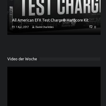
All American EFX Test Charge® Hardcore Kit
Jamie Collins – neues Universal Team Mitglied
0
7 Apr., 2017
Darek Charlebes
0
18 März, 2017
Darek Charlebes
Video der Woche