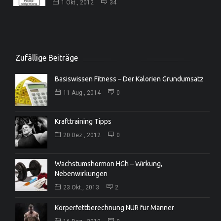
1 Okt., 2012
34
Zufällige Beiträge
Basiswissen Fitness – Der Kalorien Grundumsatz
11 Aug., 2014
0
Krafttraining Tipps
20 Dez., 2012
0
Wachstumshormon HGh – Wirkung,
Nebenwirkungen
23 Okt., 2013
2
Körperfettberechnung NUR für Männer