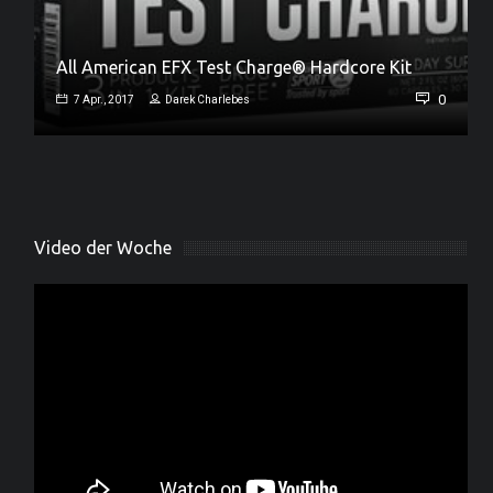
All American EFX Test Charge® Hardcore Kit
Jamie Collins – neues Universal Team Mitglied
0
7 Apr., 2017
Darek Charlebes
0
18 März, 2017
Darek Charlebes
Video der Woche