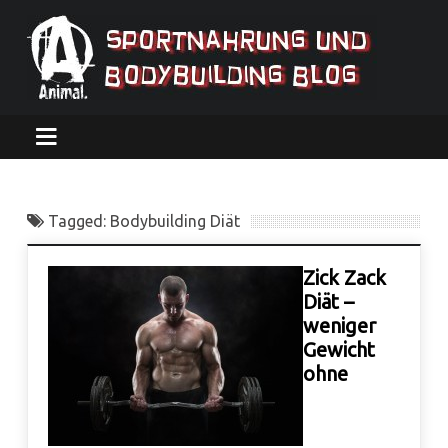
Tagged: Bodybuilding Diät
Zick Zack
Diät –
weniger
Gewicht
ohne