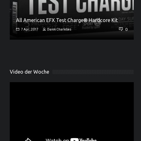
All American EFX Test Charge® Hardcore Kit
Jamie Collins – neues Universal Team Mitglied
0
7 Apr., 2017
Darek Charlebes
0
18 März, 2017
Darek Charlebes
Video der Woche