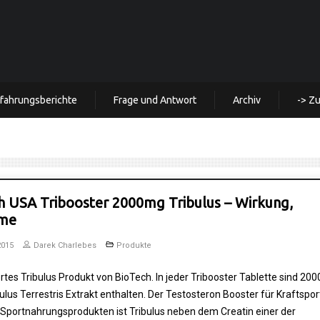
rfahrungsberichte
Frage und Antwort
Archiv
-> Z
h USA Tribooster 2000mg Tribulus – Wirkung,
hme
2015
Darek Charlebes
Produkte
tes Tribulus Produkt von BioTech. In jeder Tribooster Tablette sind 20
bulus Terrestris Extrakt enthalten. Der Testosteron Booster für Kraftsport
 Sportnahrungsprodukten ist Tribulus neben dem Creatin einer der