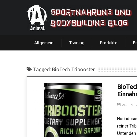
Allgemein
Training
Produkte
E
Tagged: BioTech Tribooster
BioTec
Einna
24 Juni, 
Hochdosier
reiner Tri
Unter den