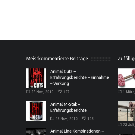
Meistkommentierte Beiträge
Zufällig
Animal Cuts –
Erfahrungsberichte – Einnahme
– Wirkung
23 Nov., 2010
127
1 März
Animal M-Stak –
Erfahrungsberichte
23 Nov., 2010
123
23 Juli
Animal Line Kombinationen –
All American EFX Test Charge®
J