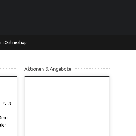
um Onlineshop
Aktionen & Angebote
3
00mg
ler.