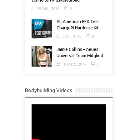
schnellen Muskelaufbau
29 Okt., 2018
0
All American EFX Test
Charge® Hardcore Kit
7 Apr., 2017
0
Jamie Collins – neues
Universal Team Mitglied
18 März, 2017
0
Bodybuilding Videos