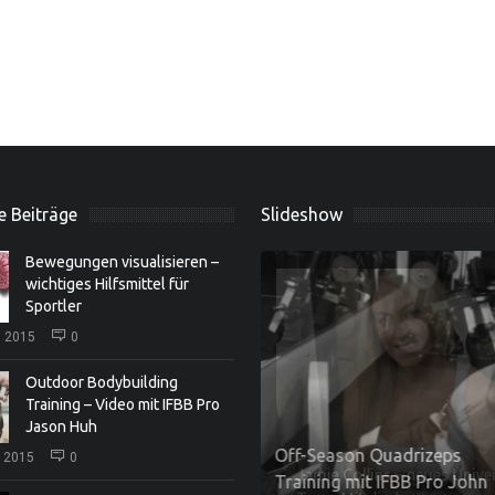
e Beiträge
Slideshow
Bewegungen visualisieren –
wichtiges Hilfsmittel für
Sportler
, 2015
0
Outdoor Bodybuilding
Training – Video mit IFBB Pro
Jason Huh
Off-Season Quadrizeps
, 2015
0
amie Collins – neues Universal
Training mit IFBB Pro Joh