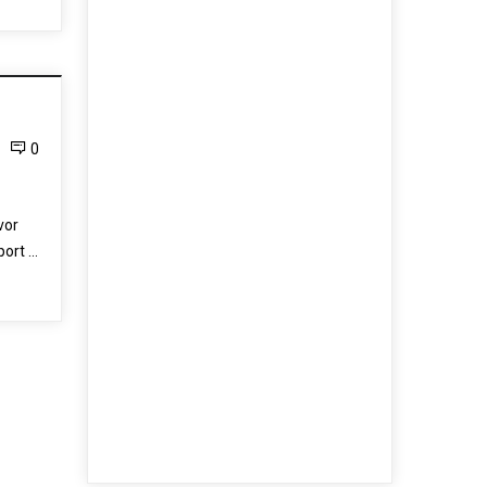
0
vor
port …