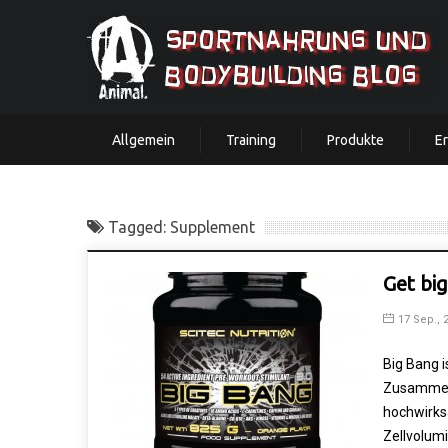
Allgemein
Training
Produkte
E
Tagged: Supplement
Get big
17 Sep., 
Big Bang i
Zusammens
hochwirksa
Zellvolum