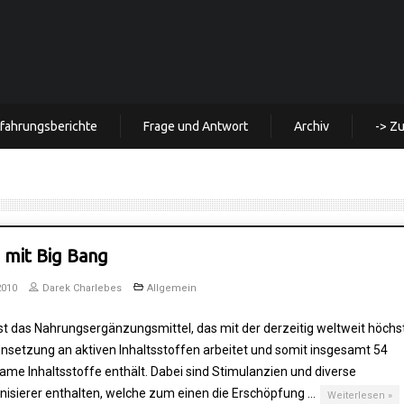
rfahrungsberichte
Frage und Antwort
Archiv
-> Z
 mit Big Bang
2010
Darek Charlebes
Allgemein
st das Nahrungsergänzungsmittel, das mit der derzeitig weltweit höchs
etzung an aktiven Inhaltsstoffen arbeitet und somit insgesamt 54
me Inhaltsstoffe enthält. Dabei sind Stimulanzien und diverse
inisierer enthalten, welche zum einen die Erschöpfung …
Weiterlesen »