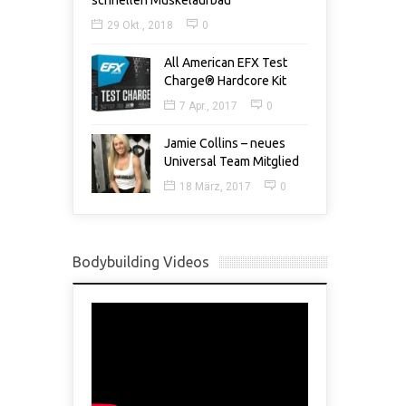
schnellen Muskelaufbau
29 Okt., 2018
0
All American EFX Test
Charge® Hardcore Kit
7 Apr., 2017
0
Jamie Collins – neues
Universal Team Mitglied
18 März, 2017
0
Bodybuilding Videos