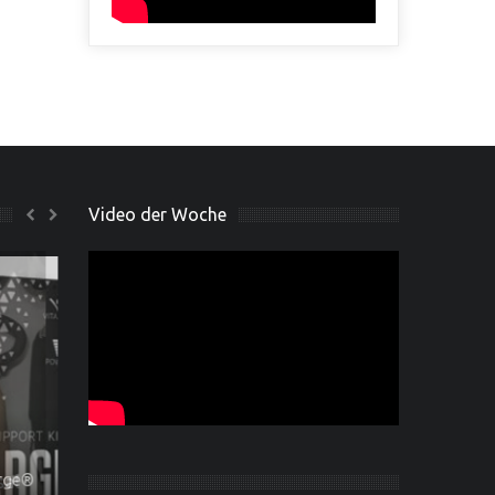
The cost of Ivermectin
without insurance online
Video der Woche
Off-Season Quadrizeps
e®
ersal
Training mit IFBB Pro John