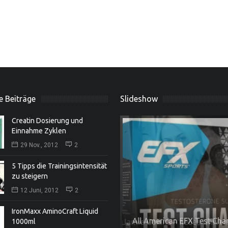
e Beiträge
Slideshow
Creatin Dosierung und
Einnahme Zyklen
29 Nov., 2012
2
5 Tipps die Trainingsintensität
zu steigern
12 Juni, 2012
2
IronMaxx AminoCraft Liquid
All American EFX Test Charg
1000ml
Jamie Collins – neues Univ
Hardcore Kit