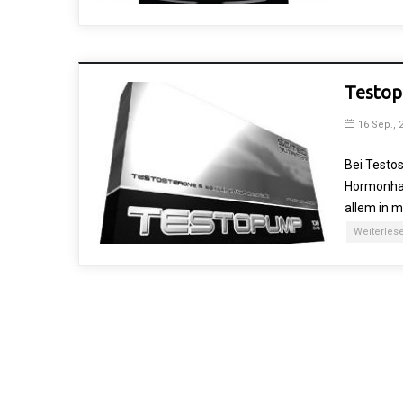
Testop
16 Sep., 
Bei Testo
Hormonhau
allem in 
Weiterles